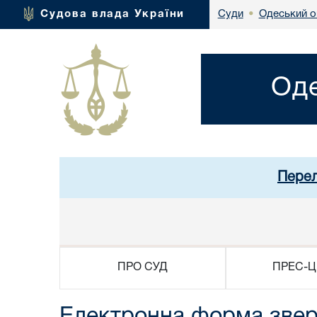
Одеський о
Судова влада України
Суди
•
Оде
Перел
ПРО СУД
ПРЕС-Ц
Електронна форма звер