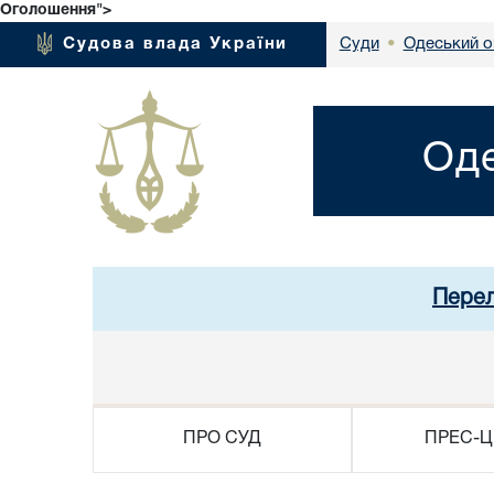
Оголошення">
Одеський о
Судова влада України
Суди
•
Оде
Перел
ПРО СУД
ПРЕС-Ц