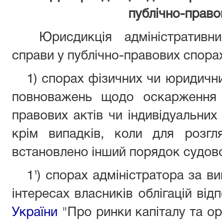
публічно-право
Юрисдикція адміністративн
справи у публічно-правових спора
1) спорах фізичних чи юридични
повноважень щодо оскарження 
правових актів чи індивідуальних а
крім випадків, коли для розгл
встановлено інший порядок судов
1
) спорах адміністратора за ви
1
-
інтересах власників облігацій ві
України
"Про ринки капіталу та орг