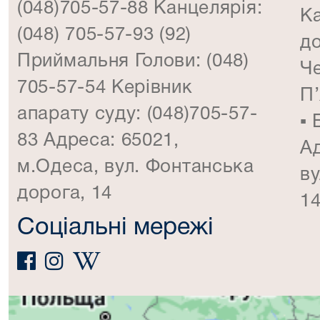
(048)705-57-88 Канцелярія:
К
(048) 705-57-93 (92)
д
Приймальня Голови: (048)
Че
705-57-54 Керівник
П’
апарату суду: (048)705-57-
▪️
83 Адреса: 65021,
Ад
м.Одеса, вул. Фонтанська
ву
дорога, 14
1
Соціальні мережі