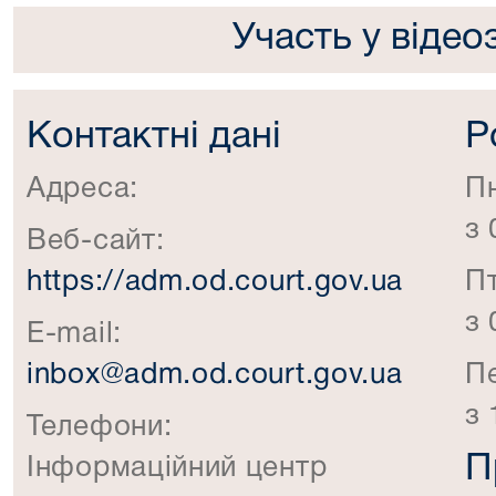
Участь у відео
Контактні дані
Р
Адреса:
П
з 
Веб-сайт:
https://adm.od.court.gov.ua
П
з 
E-mail:
inbox@adm.od.court.gov.ua
П
з 
Телефони:
П
Інформаційний центр