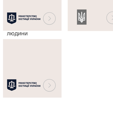
Європейським
державного
судом
реєстру
з
судових
прав
рішень
людини
Міністерство
юстиції
України