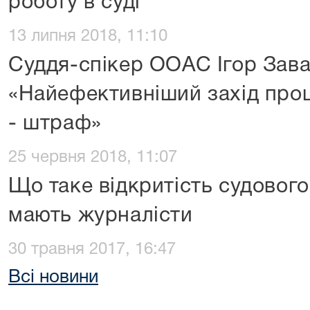
роботу в суді
13 липня 2018, 11:10
Суддя-спікер ООАС Ігор Зав
«Найефективніший захід про
- штраф»
25 червня 2018, 11:07
Що таке відкритість судового
мають журналісти
30 травня 2017, 16:47
Всі новини