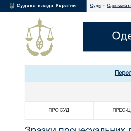
Одеський о
Судова влада України
Суди
•
Оде
Перел
ПРО СУД
ПРЕС-Ц
Зразки процесуальних 