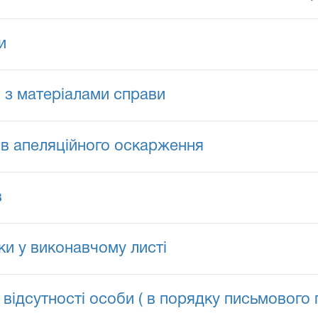
и
 з матеріалами справи
ів апеляційного оскарження
в
и у виконавчому листі
 відсутності особи ( в порядку письмового