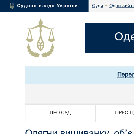
Одеський о
Судова влада України
Суди
•
Оде
Перел
ПРО СУД
ПРЕС-Ц
Одягни вишиванку, об’є