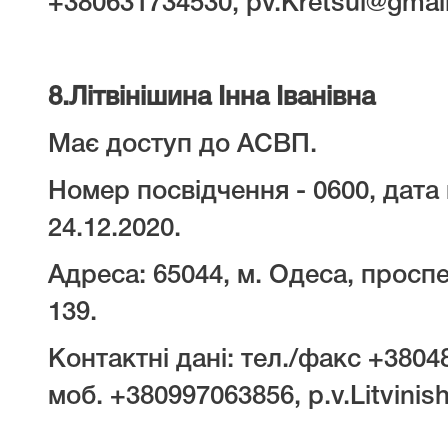
+380631734530, pv.Kretsul@gmai
8.
Літвінішина Інна Іванівна
Має доступ до АСВП.
Номер посвідчення - 0600, дата 
24.12.2020.
Адреса: 65044, м. Одеса, проспе
139.
Контактні дані: тел./факс +3804
моб. +380997063856, p.v.Litvinish