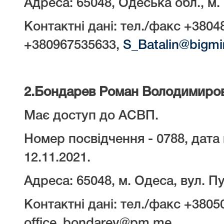
Адреса: 65048, Одеська обл., м.
Контактні дані: тел./факс +3804
+380967535633,
S_Batalin@bigmir
2.
Бондарев Роман Володимиро
Має доступ до АСВП.
Номер посвідчення - 0788, дата 
12.11.2021.
Адреса: 65048, м. Одеса, вул. Пу
Контактні дані: тел./факс +3805
office_bondarev@pm.me