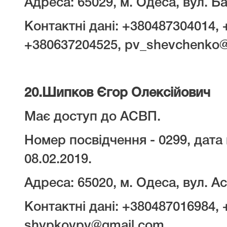
Адреса: 65029, м. Одеса, вул. Ба
Контактні дані: +380487304014,
+380637204525, pv_shevchenko@
20.
Шипков Єгор Олексійович
Має доступ до АСВП.
Номер посвідчення - 0299, дата 
08.02.2019.
Адреса: 65020, м. Одеса, вул. Ас
Контактні дані: +380487016984,
shypkovpv@gmail.com.