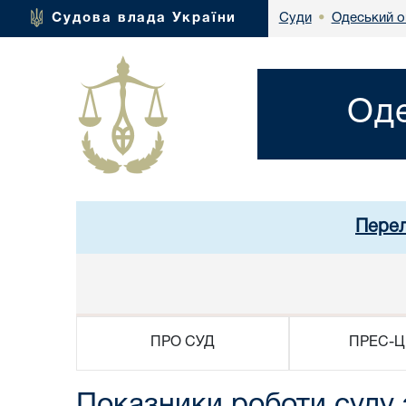
Одеський о
Судова влада України
Суди
•
Оде
Перел
ПРО СУД
ПРЕС-Ц
Показники роботи суду 