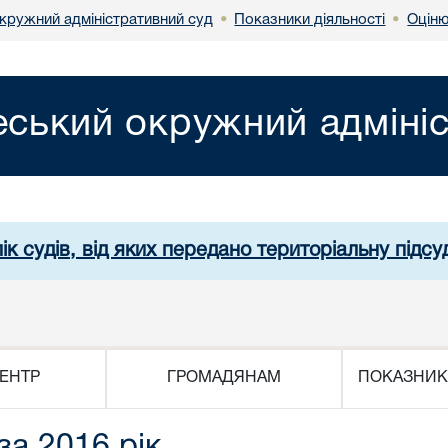
кружний адміністративний суд
Показники діяльності
Оціню
•
•
ський окружний адмініс
ік судів, від яких передано територіальну підсуд
ЕНТР
ГРОМАДЯНАМ
ПОКАЗНИК
за 2016 рік