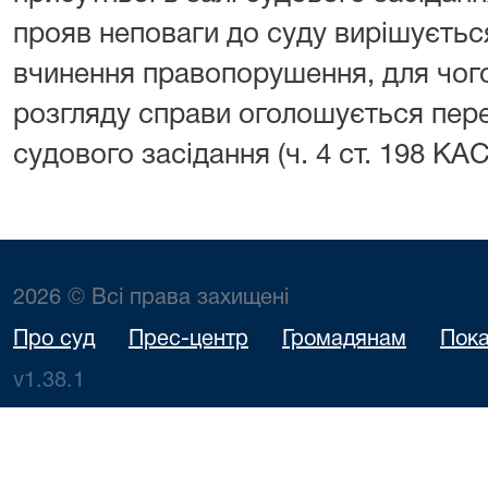
прояв неповаги до суду вирішуєтьс
вчинення правопорушення, для чого 
розгляду справи оголошується пере
судового засідання (ч. 4 ст. 198 КАС
2026 © Всі права захищені
Про суд
Прес-центр
Громадянам
Пока
v1.38.1